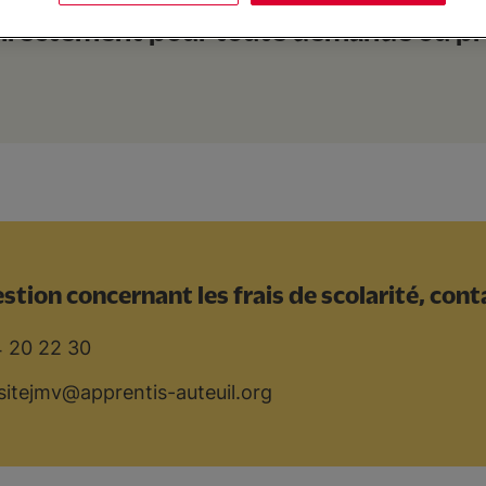
irectement pour toute demande ou pré
stion concernant les frais de scolarité, con
4 20 22 30
l-sitejmv@apprentis-auteuil.org