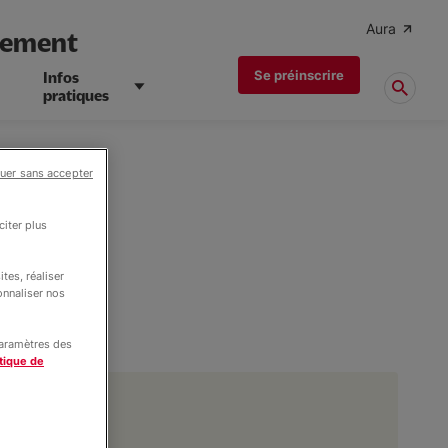
Aura
ogement
Se préinscrire
Infos
pratiques
uer sans accepter
iter plus
tes, réaliser
onnaliser nos
paramètres des
tique de