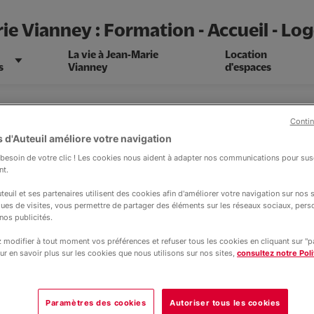
ie Vianney : Formation - Accueil - L
La vie à Jean-Marie
Location
s
Vianney
d'espaces
Contin
 d'Auteuil améliore votre navigation
esoin de votre clic ! Les cookies nous aident à adapter nos communications pour susc
nt.
teuil et ses partenaires utilisent des cookies afin d'améliorer votre navigation sur nos si
ques de visites, vous permettre de partager des éléments sur les réseaux sociaux, pers
nos publicités.
modifier à tout moment vos préférences et refuser tous les cookies en cliquant sur "
ur en savoir plus sur les cookies que nous utilisons sur nos sites,
consultez notre Poli
Paramètres des cookies
Autoriser tous les cookies
tenir des informations sur nos tarifs ?