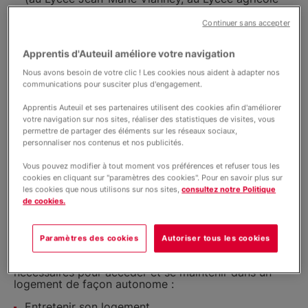
CFPPA, au GRETA, au Lycée Berlioz,…) ou dans les
environs (Beaurepaire, Bourgoin-Jallieu,…)
Continuer sans accepter
Le temps d’accéder à un emploi : pour un CDD, une
Apprentis d'Auteuil améliore votre navigation
période d’essai, une saison, un stage, une mission
intérim,…
Nous avons besoin de votre clic ! Les cookies nous aident à adapter nos
communications pour susciter plus d'engagement.
Le temps d’élaborer un projet personnel.
Apprentis Auteuil et ses partenaires utilisent des cookies afin d'améliorer
votre navigation sur nos sites, réaliser des statistiques de visites, vous
permettre de partager des éléments sur les réseaux sociaux,
personnaliser nos contenus et nos publicités.
Un lieu pour se lancer dans la vie
Vous pouvez modifier à tout moment vos préférences et refuser tous les
L’objectif de la Résidence Habitat Jeunes Jean-Marie
cookies en cliquant sur "paramètres des cookies". Pour en savoir plus sur
Vianney est de
permettre à chacun de partir vers la
les cookies que nous utilisons sur nos sites,
consultez notre Politique
réalisation de son projet de vie
de manière
de cookies.
pleinement autonome et durable. Se poser, être
soutenu dans une ambiance conviviale, c’est mieux
pour partir et s’installer durablement chez soi ! Sa
Paramètres des cookies
Autoriser tous les cookies
vocation est d’être un
tremplin
pour accéder à
l’autonomie en prenant des habitudes simples et
nécessaires pour accéder et se maintenir dans un
logement de façon autonome :
Entretenir son logement