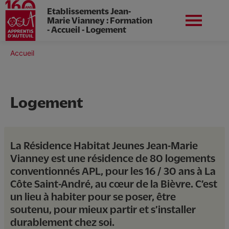
Etablissements Jean-
Marie Vianney : Formation
- Accueil - Logement
Aller
au
Fil
Accueil
contenu
Aura
Se préinscrire
d'Ariane
principal
Logement
Notre ensemble scolaire
La Résidence Habitat Jeunes Jean-Marie
Vianney est une résidence de 80 logements
Nos formations
conventionnés APL, pour les 16 / 30 ans à La
Côte Saint-André, au cœur de la Bièvre. C’est
un lieu à habiter pour se poser, être
La vie à Jean-Marie Vianney
soutenu, pour mieux partir et s’installer
durablement chez soi.